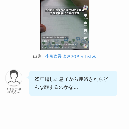
出典：
小泉政男(まさお)さんTikTok
25年越しに息子から連絡きたらど
んな顔するのかな…
まさお(小泉
政男)さん