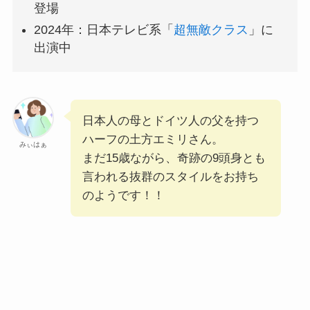
登場
2024年：日本テレビ系「
超無敵クラス
」に
出演中
日本人の母とドイツ人の父を持つ
ハーフの土方エミリさん。
みぃはぁ
まだ15歳ながら、奇跡の9頭身とも
言われる抜群のスタイルをお持ち
のようです！！