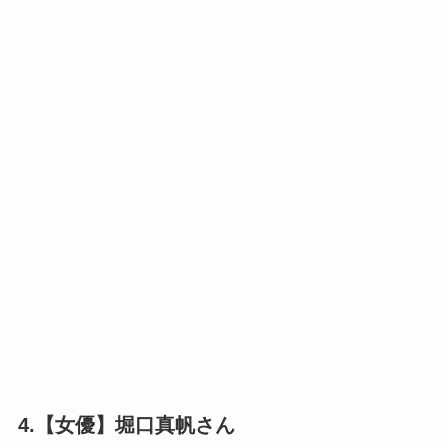
4.【女優】堀口真帆さん