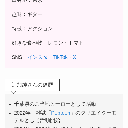
出身地：東京
趣味：ギター
特技：アクション
好きな食べ物：レモン・トマト
SNS：
インスタ
・
TikTok
・
X
辻加純さんの経歴
千葉県のご当地ヒーローとして活動
2022年：雑誌「
Popteen
」のクリエイターモ
デルとして活動開始