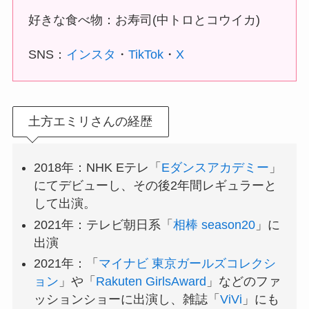
好きな食べ物：お寿司(中トロとコウイカ)
SNS：
インスタ
・
TikTok
・
X
土方エミリさんの経歴
2018年：NHK Eテレ「
Eダンスアカデミー
」
にてデビューし、その後2年間レギュラーと
して出演。
2021年：テレビ朝日系「
相棒 season20
」に
出演
2021年：「
マイナビ 東京ガールズコレクシ
ョン
」や「
Rakuten GirlsAward
」などのファ
ッションショーに出演し、雑誌「
ViVi
」にも