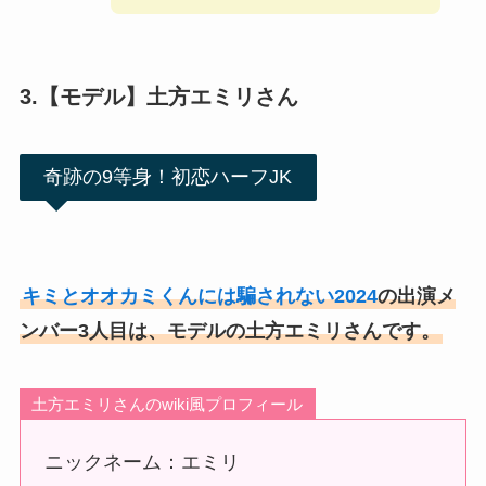
3.【モデル】土方エミリさん
奇跡の9等身！初恋ハーフJK
キミとオオカミくんには騙されない2024
の出演メ
ンバー3人目は、モデルの土方エミリさんです。
土方エミリさんのwiki風プロフィール
ニックネーム：エミリ