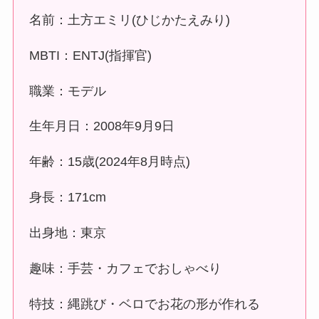
名前：土方エミリ(ひじかたえみり)
MBTI：ENTJ(指揮官)
職業：モデル
生年月日：2008年9月9日
年齢：15歳(2024年8月時点)
身長：171cm
出身地：東京
趣味：手芸・カフェでおしゃべり
特技：縄跳び・ベロでお花の形が作れる