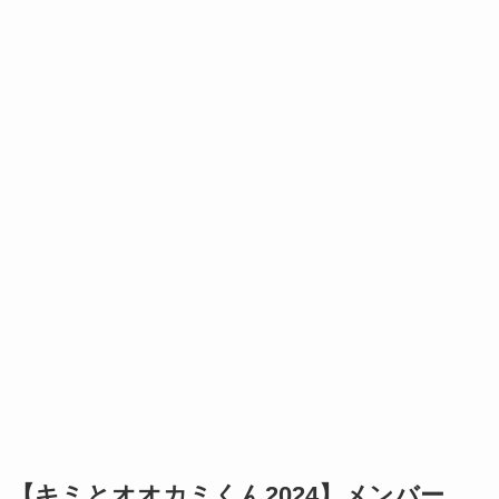
【キミとオオカミくん2024】メンバー