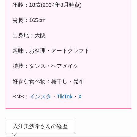
年齢：18歳(2024年8月時点)
身長：165cm
出身地：大阪
趣味：お料理・アートクラフト
特技：ダンス・ヘアメイク
好きな食べ物：梅干し・昆布
SNS：
インスタ
・
TikTok
・
X
入江美沙希さんの経歴