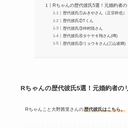
Rちゃんの歴代彼氏5選！元婚約者
歴代彼氏①みきやさん（正宗幹也）
歴代彼氏②Tくん
歴代彼氏③仲村陸さん
歴代彼氏④タケヤキ翔さん(噂)
歴代彼氏⑤リョウキさん(三山凌輝)
Rちゃんの歴代彼氏5選！元婚約者
Rちゃんこと大野茜里さんの
歴代彼氏はこちら。